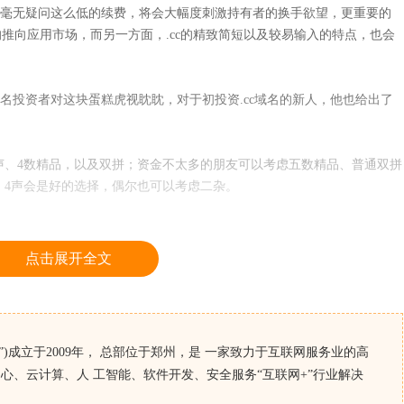
为，毫无疑问这么低的续费，将会大幅度刺激持有者的换手欲望，更重要的
力的推向应用市场，而另一方面，.cc的精致简短以及较易输入的特点，也会
情。
域名投资者对这块蛋糕虎视眈眈，对于初投资.cc域名的新人，他也给出了
3声、4数精品，以及双拼；资金不太多的朋友可以考虑五数精品、普通双拼
、4声会是好的选择，偶尔也可以考虑二杂。
点击展开全文
)成立于2009年， 总部位于郑州，是 一家致力于互联网服务业的高
心、云计算、人 工智能、软件开发、安全服务“互联网+”行业解决