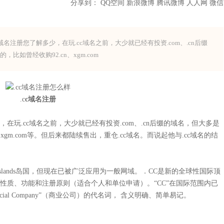
分享到：
QQ空间
新浪微博
腾讯微博
人人网
微信
c域名注册您了解多少，在玩.cc域名之前，大少就已经有投资.com、.cn后缀
如曾经收购92.cn、xgm.com
.c
c域名注册
在玩.cc域名之前，大少就已经有投资.com、.cn后缀的域名，但大多是
gm.com等。但后来都陆续售出，重仓.cc域名。而说起他与.cc域名的结
ng） Islands岛国，但现在已被广泛应用为一般网域。．CC是新的全球性国际顶
一样的性质、功能和注册原则（适合个人和单位申请）。“CC”在国际范围内已
mmercial Company”（商业公司）的代名词， 含义明确、简单易记。