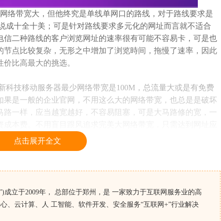
网络带宽大，但他终究是单线单网口的路线，对于路线要求是
 说成十全十美；可是针对路线要求多元化的网址而言就不适合
电信二种路线的客户浏览网址的速率很有可能不容易卡，可是也
的节点比较复杂，无形之中增加了浏览時间，拖慢了速率，因此
性价比高最大的挑选。
科技移动服务器最少网络带宽是100M，总流量大或是有免费
如果是一般的企业官网，不用这么大的网络带宽，也总是是破坏
马路一样，应当越宽越好，不容易阻塞，可是大马路修的宽，一
资成本费。不用盲目跟风追求完美大网络带宽，只需达到网址应
点击展开全文
价比移动服务器机房？因此 ，针对合适应用移动服务器的客
挑选，而针对这些不宜应用的客户而言，毫无疑问有别的性价比
)成立于2009年， 总部位于郑州，是 一家致力于互联网服务业的高
心、云计算、人 工智能、软件开发、安全服务“互联网+”行业解决