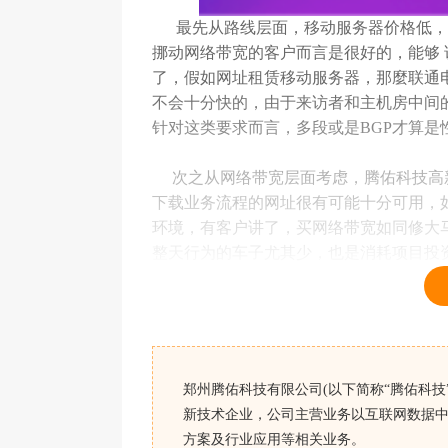
最先从路线层面，移动服务器价格低，
挪动网络带宽的客户而言是很好的，能够
了，假如网址租赁移动服务器，那麼联通
不会十分快的，由于来访者和主机房中间
针对这类要求而言，多段或是BGP才算是
次之从网络带宽层面考虑，腾佑科技高新
下载业务流程的网址很有可能十分可用，
环境，有客户讲了，买网络带宽如同修大
整天行为的车子尤其少，也是消耗项目投
用就可以了。
移动服务器性价比高的机房在哪里？高性
户而言，挪动主机房便是性价比高最大的
高高些的挑选。
郑州腾佑科技有限公司(以下简称“腾佑科技”
新技术企业，公司主营业务以互联网数据中
方案及行业应用等相关业务。