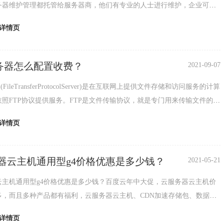
务器维护管理都托管给服务器商，他们有专业的人士进行维护，企业可以
精力放在业务拓展方面。主机托管有月付托管，季付托
详情页
服务器怎么配置收费？
2021-09-07
(FileTransferProtocolServer)是在互联网上提供文件存储和访问服务的计算
照FTP协议提供服务。FTP是文件传输协议，就是专门用来传输文件的协
为文
详情页
器云主机通用型g4价格优惠是多少钱？
2021-05-21
云主机通用型g4价格优惠是多少钱？百度云年中大促，云服务器云主机价
多，而且多种产品都有福利，云服务器云主机、CDN加速存储包、数据
识别、人脸识别、语音识别次数包以及sdk接口都
详情页