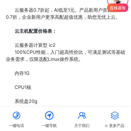
云服务器0.7折起，AI低至1元。
产品新用户首购低至
0.7折，企业新用户更享高配超值优惠，助您无忧上云。
云主机配置价格表：
云服务器计算型 ic2
100%CPU性能，入门超高性价比，可满足测试等基础
业务需求，仅限选配Linux操作系统。
内存1G
CPU1核
系统盘20g




带宽1M
一键电话
一键导航
关于我们
更多产品
55元/年