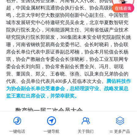
召开。全国优秀企业家、河南省人大代表、协会会长姚红
超，中国金属材料流通协会执行会长、协会高级顾问陈雷
鸣，北京大学时空大数据协同创新中心副主任、中国智慧
城市发展研究中心特邀研究员吴余龙，北京华夏数智研究
院执行院长龙心，河南能源网主任、河南省低碳产业技术
研究院执行院长郭留发，360集团未来安全研究院副院长姚
珊，河南省钢铁贸易商会党委书记、会长时晓莉，协会联
席会长单位代表中原证券副总邓楠，协会本月轮值会长杨
琪，协会产教融合专委会会长张晓彬，协会工业互联网专
委会会长刘向阳，协会常务副会长曹全兴、冯月、胡现
营、董国良、郑义、王春晓、张燕、以及来自兄弟协会的
代表、会员单位代表共400多人莅临本次大会。
腾佑科技作
为协会副会长单位受邀参会，总经理汲守业、战略发展总
监王素红出席会议，并荣幸获奖。
数产协一届二次会员大会




会长致辞
一键电话
一键导航
关于我们
更多产品