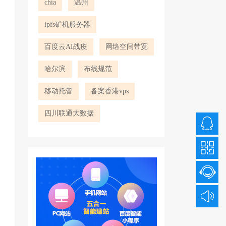
chia
温州
ipfs矿机服务器
百度云AI战疫
网络空间带宽
哈尔滨
布线规范
移动托管
备案香港vps
四川联通大数据