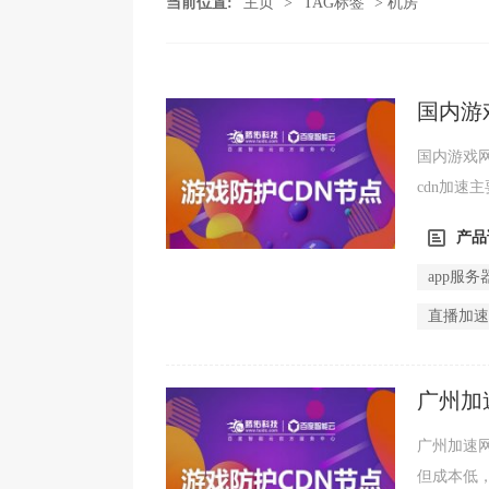
当前位置:
主页
>
TAG标签
> 机房
国内游
国内游戏网
cdn加速
分发让用户
产品
app服务
直播加
广州加
广州加速网
但成本低，