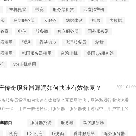
机
主机托管
带宽
服务器租赁
云虚拟主机
务器
高防服务器
云服务
网站建设
机房
大数据
备案
电信
服务商
独立服务器
国外服务器
务器租用
联通
香港VPS
代理服务器
站群
务器租用
韩国服务器租用
台湾主机
美国vps服务器
主机
vps主机租用
庄传奇服务器漏洞如何快速有效修复？
2021.01.09
传奇服务器漏洞如何快速有效修复？互联网时代，网络游戏行业快速发
游戏开区，用户一般选择租用服务器，服务器使用过程中，用户常用的操
dows和Linux两...
详情页
服务器托管
服务器
高防服务器
全
机房
IDC机房
服务商
香港服务器
海外服务器