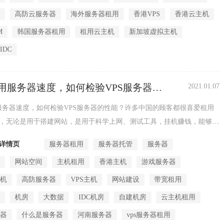
机
高防云服务器
海外服务器租用
香港VPS
香港云主机
M
韩国服务器租用
租用云主机
新加坡虚拟主机
IDC
用服务器速度，如何检验VPS服务器的
2021.01.07
服务器速度，如何检验VPS服务器的性能？许多中国的顾客都很喜爱租用
务器，无论是用于搭建网站，是用于科学上网、测试工具，挂机赚钱，能够应
行。而针对个...
详情页
服务器租用
服务器托管
服务器
机
网站空间
主机租用
香港主机
游戏服务器
主机
高防服务器
VPS主机
网站建设
带宽租用
宽
机房
大数据
IDC机房
自建机房
云主机租用
务器
什么是服务器
河南服务器
vps服务器租用