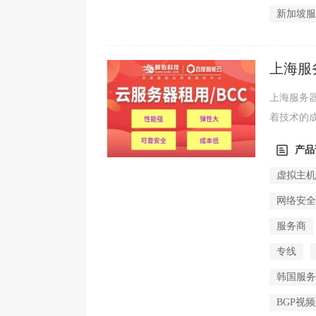
新加坡
上海服
做？
上海服务
着技术的
前，想要找
产品
虚拟主
网络安
服务商
专线
韩国服
BGP视