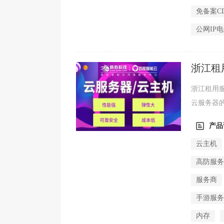
免备案C
公网IP
浙江租
本吗？
浙江租用
云服务器
更低，运营
产品
云主机
高防服
服务商
手游服
内存