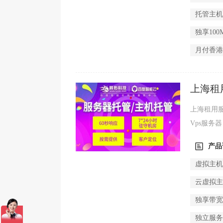
托管主
独享100
月付香港
上海租
性能？
上海租用
Vps服
用Vps来进
产品
虚拟主
云虚拟
独享带
独立服