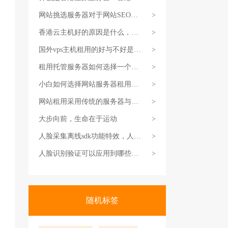
主机配置
网站挑选服务器对于网站SEO优
>
化有影响吗
香港云主机好的原因是什么，香
>
港云主机
国外vps主机租用的好与不好是什
>
么？租用
租用托管服务器如何选择一个可
>
靠的高防
小白如何选择网站服务器租用？
>
网站租用
网站租用采用传统的服务器与云
>
服务器的
大步向前，生命在于运动
>
人脸采集离线sdk功能特效，人脸
>
离线采集
人脸识别验证可以应用到哪些环
>
节？
随机标签