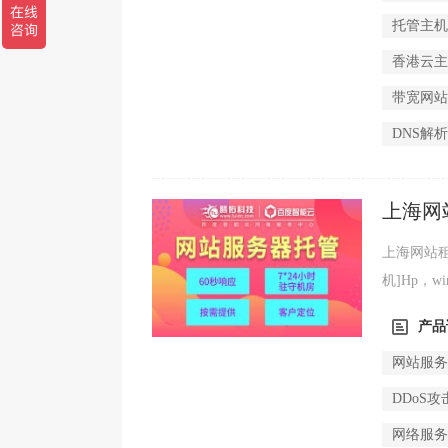
托管主
香港云
带宽网
DNS解
上海网
上海网站租
机]Hp，w
Linux服
产品
网站服
DDoS攻
网络服