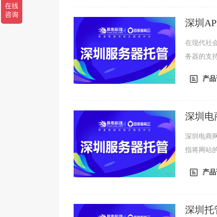
商还应该
安全性。随
深圳A
在现代社
务器的支
要问题。
产品
圳APP
配置、带
的稳定性和
深圳电
深圳电商
指将网站
带宽则是
产品
托管服务
旦服务器
的体验，甚
深圳托