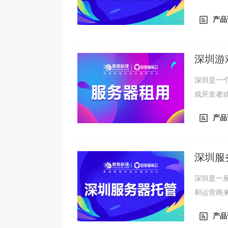
深圳托管
产品
备等。一
托管游戏
戏体验就会
深圳游
深圳是一
戏开发者
戏。那么
产品
务器的租
因此，租
租用价格在
深圳服
深圳是一
和运营商
费用取决
产品
会涉及到