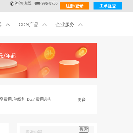
咨询热线:
400-996-8756
注册/登录
工单提交
器
CDN产品
企业服务
享费用,单线和 BGP 费用差别
更多
？避坑指南
搜索