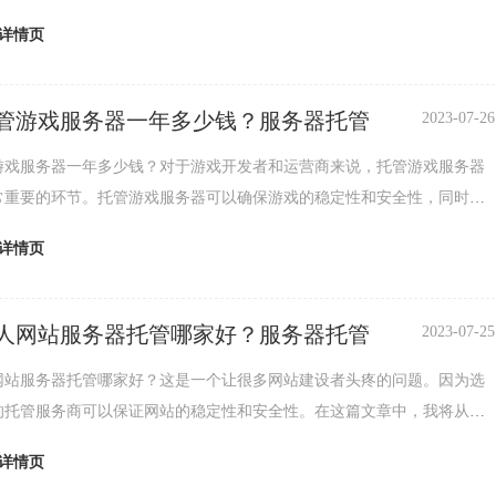
游戏的运行效率。那么，深圳托管游戏服务器一年需要多少钱呢？托管游
详情页
的费用因素深圳托管游戏服务器的费用因素主要包括服务器的配置、带
等。服务器的配置越高，价格就越贵；带宽越大，价格也越高；机房的级
会影响托管费用。此外，不同的托管...
管游戏服务器一年多少钱？服务器托管
2023-07-26
游戏服务器一年多少钱？对于游戏开发者和运营商来说，托管游戏服务器
常重要的环节。托管游戏服务器可以确保游戏的稳定性和安全性，同时也
游戏的运行效率。那么，深圳托管游戏服务器一年需要多少钱呢？托管游
详情页
的费用因素深圳托管游戏服务器的费用因素主要包括服务器的配置、带
等。服务器的配置越高，价格就越贵；带宽越大，价格也越高；机房的级
会影响托管费用。此外，不同的托管...
人网站服务器托管哪家好？服务器托管
2023-07-25
网站服务器托管哪家好？这是一个让很多网站建设者头疼的问题。因为选
的托管服务商可以保证网站的稳定性和安全性。在这篇文章中，我将从三
绍深圳个人网站服务器托管哪家好。第一，稳定性。一个好的托管服务商
详情页
高质量的服务器和网络设备，确保网站能够持续稳定地运行。此外，服务