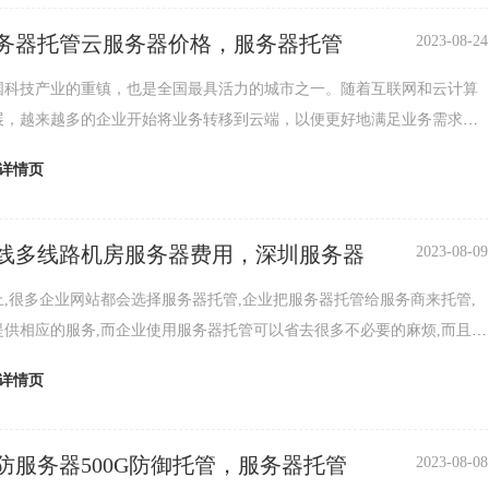
带宽不足，用户在使用APP时就会经常出现卡顿、断流等问题，影响用户
，选择一个带宽大小合适...
务器托管云服务器价格，服务器托管
2023-08-24
国科技产业的重镇，也是全国最具活力的城市之一。随着互联网和云计算
展，越来越多的企业开始将业务转移到云端，以便更好地满足业务需求。
服务器托管和云服务器服务已经成为了一个热门的行业。本文将介绍深圳
详情页
管云服务器的价格情况。深圳服务器托管的基本情况和价格范围深圳的服
服务商众多，价格也有所不同。一般来说，托管一台服务器的价格在每月
000元之间。价格的高低主要...
线多线路机房服务器费用，深圳服务器
2023-08-09
上,很多企业网站都会选择服务器托管,企业把服务器托管给服务商来托管,
提供相应的服务,而企业使用服务器托管可以省去很多不必要的麻烦,而且企
的技术人员维护,腾佑科技专注于服务器租用/托管18年,接下来我们来谈
详情页
线多线路机房服务器费用及配置费用。深圳双线服务器托管费用，机房服
如下:1、IDC机房IDC机房,IDC机房的主要服务包括:服务器托管、服务器
...
防服务器500G防御托管，服务器托管
2023-08-08