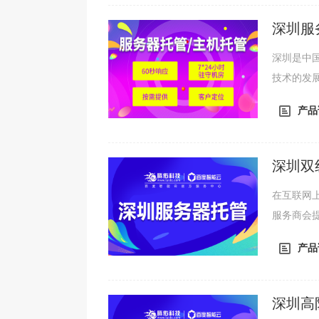
器托管的
体验。因此
深圳服
深圳是中
技术的发
在深圳，
产品
服务器托
务器托管
500元到2
深圳双
在互联网
服务商会
业需要专业
产品
谈深圳双
务器托管,
租用、带宽租
深圳高