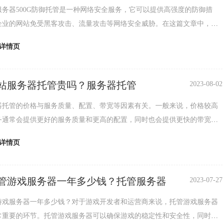
服务器500G防御托管是一种网络安全服务，它可以提供高强度的防御措
企业的网站免受黑客攻击、流量攻击等网络安全威胁。在这篇文章中，我
三个段落来介绍深圳高防服务器500G防御托管的相关内容。我们将介绍高
详情页
的基本概念。高防服务器是一种专业的服务器，它可以提供高强度的防御
护网站免受各种网络攻击。高防服务器通常具有高带宽、高并发、高稳定
可以满足企业对于网络安全...
站服务器托管贵吗？服务器托管
2023-08-02
器托管的价格与服务质量、配置、带宽等因素有关。一般来说，价格较高
务通常会提供更好的服务质量和更高的配置，同时也会提供更快的带宽，
站的稳定运行和访问速度。深圳的网站服务器托管市场竞争非常激烈，许
详情页
务提供商都在不断地降低价格，以吸引更多的客户。因此，价格并不是绝
，而是要根据自己的需求来选择适合的托管服务。作为一家专业的互联网
务商，腾佑科技提供稳定、高效、...
管游戏服务器一年多少钱？托管服务器
2023-07-27
游戏服务器一年多少钱？对于游戏开发者和运营商来说，托管游戏服务器
常重要的环节。托管游戏服务器可以确保游戏的稳定性和安全性，同时也