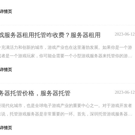
游戏服务器的费用取决于众多因素，例如服务器的配置、机房的位置和设
详情页
般来说，费用会涉及到机房租金、电费、网络带宽、维护费用等。其次，
服务器的带宽也是一个非常重要的因素。带宽越高，服务器的稳定性和游
越好。这样可以保证游戏的流畅度...
戏服务器租用托管咋收费？服务器租用
2023-06-12
个充满活力和创新的城市，游戏产业也在这里蓬勃发展。如果你是一个游
或者是一个游戏玩家，你可能会需要一个小型游戏服务器来托管你的游
，深圳小型游戏服务器租用多少钱呢？首先，我们需要明确的是，游戏服
详情页
用价格是由很多因素决定的，比如服务器的配置、带宽、存储空间等等。
用价格会因为不同的需求而有所不同。一般来说，深圳小型游戏服务器的
几百元到几千元不等。其次，对于游...
务器托管价格，服务器托管
2023-06-12
座现代化城市，也是全球电子游戏产业的重要中心之一。对于游戏开发者
来说，托管游戏服务器是非常重要的一环。首先，深圳托管游戏服务器的
于众多因素，例如服务器的配置、机房的位置和设备等。一般来说，费用
详情页
机房租金、电费、网络带宽、维护费用等。其次，托管游戏服务器的带宽