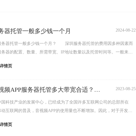
务器托管一般多少钱一个月
2024-08-22
器托管一般多少钱一个月？ 深圳服务器托管的费用因多种因素而
服务器的配置、数量、所需带宽、IP地址数量以及托管时间等。一般来
的租赁费用是托管费用的重要组成部分，其价格可能从几百元到数千元不
详情页
取决于机柜的大小和配置。此外，带宽费用、IP地址费用和维护费用等也
管费用的重要因素。因此，深圳服务器托管的一般费用难以给出一个具体
可以根据不同服务商的报价和自...
视频APP服务器托管多大带宽合适？服
2023-08-25
管
中国科技产业的发展中心，已经成为了全国许多互联网公司的总部所在
移动互联网的普及，音视频APP的使用量也不断增加。因此，对于开发音
P的企业来说，选择一个合适的服务器托管服务至关重要。带宽大小对音视
详情页
的影响音视频APP需要大量的带宽支持才能保证流畅的使用体验。如果服务