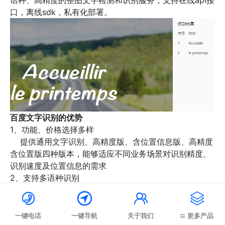
语种、高精度的整图文字检测和识别服务，支持在线api接
口，离线sdk，私有化部署。
百度文字识别的优势
1、功能、价格选择多样
提供通用文字识别、高精度版、含位置信息版、高精度
含位置版四种版本，能够适应不同业务场景对识别精度、
识别速度及位置信息的需求
2、支持多语种识别
通用文字识别、含位置信息版支持对中、英、法、俄、




西、葡、德、意、日、韩、中英混合等多语种内容的识
别，并支持中、英、日、韩四语种的类型检测
一键电话
一键导航
关于我们
更多产品