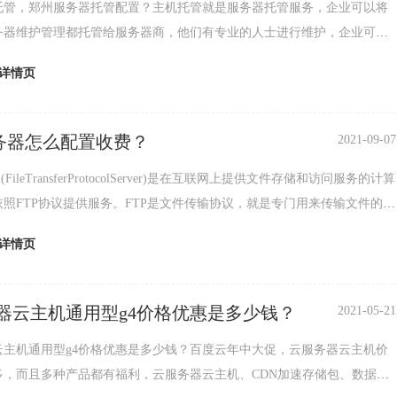
托管，郑州服务器托管配置？主机托管就是服务器托管服务，企业可以将
务器维护管理都托管给服务器商，他们有专业的人士进行维护，企业可以
精力放在业务拓展方面。主机托管有月付托管，季付托
详情页
服务器怎么配置收费？
2021-09-07
(FileTransferProtocolServer)是在互联网上提供文件存储和访问服务的计算
照FTP协议提供服务。FTP是文件传输协议，就是专门用来传输文件的协
为文
详情页
器云主机通用型g4价格优惠是多少钱？
2021-05-21
云主机通用型g4价格优惠是多少钱？百度云年中大促，云服务器云主机价
多，而且多种产品都有福利，云服务器云主机、CDN加速存储包、数据