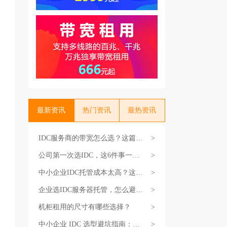
最新资讯
热门资讯
最热资讯
IDC服务商的带宽怎么选？这篇教
>
你不花冤枉钱
公司第一次选IDC，这6件事一定
>
要搞清楚
中小企业IDC托管成本太高？这3
>
个省钱技巧试试
企业选IDC服务器托管，怎么避坑
>
不花冤枉钱？
机柜租用的尺寸有哪些选择？
>
中小企业 IDC 选型避坑指南：选
>