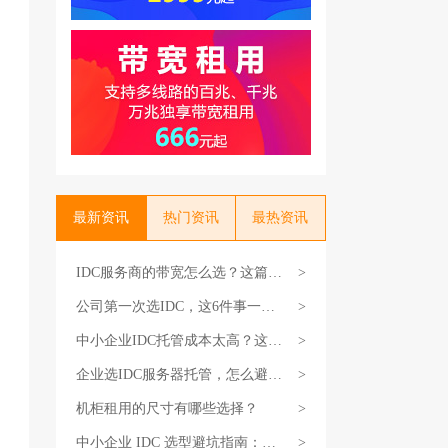
最新资讯
热门资讯
最热资讯
IDC服务商的带宽怎么选？这篇教
>
你不花冤枉钱
公司第一次选IDC，这6件事一定
>
要搞清楚
中小企业IDC托管成本太高？这3
>
个省钱技巧试试
企业选IDC服务器托管，怎么避坑
>
不花冤枉钱？
机柜租用的尺寸有哪些选择？
>
中小企业 IDC 选型避坑指南：选
>