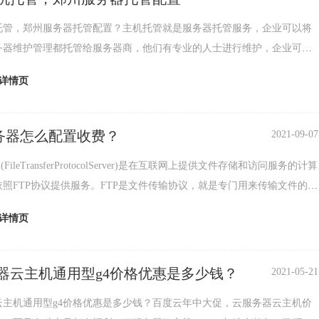
托管，郑州服务器托管配置？主机托管就是服务器托管服务，企业可以将
务器维护管理都托管给服务器商，他们有专业的人士进行维护，企业可以
精力放在业务拓展方面。主机托管有月付托管，季付托
详情页
服务器怎么配置收费？
2021-09-07
(FileTransferProtocolServer)是在互联网上提供文件存储和访问服务的计算
照FTP协议提供服务。FTP是文件传输协议，就是专门用来传输文件的协
为文
详情页
器云主机通用型g4价格优惠是多少钱？
2021-05-21
云主机通用型g4价格优惠是多少钱？百度云年中大促，云服务器云主机价