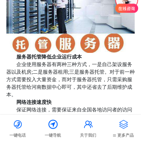
服务器托管降低企业运行成本
企业使用服务器有两种三种方式，一是自己架设服务
器以及机房;二是服务器租用;三是服务器托管。对于前一种
方式需要投入大量资金，而对于服务器托管，只需采购服
务器托管给河南数据中心即可，其中还省去了后期维护成
本。
网络连接速度快
保证网络连接，需要保证来自全国各地访问者的访问
速度，要能够及时快速响应，而且还要保证静态IP，普通




的宽带远远达不到要求。而专业的服务器托管商有高速的
光纤网络连接，有分布于全国的快速访问节点，可以保证
一键电话
一键导航
关于我们
更多产品
网站在任何地方都可以快速响应。