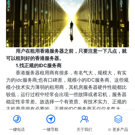
用户在租用香港服务器之前，只要注意一下几点，就
可以租到好的香港服务器。
1.找正规的IDC服务商
香港服务器租用商有很多，有名气大，规模大，有实
力的idc服务商;也有口碑差，规模小的IDC服务商。这些规
模小技术实力薄弱的租用商，其机房服务器硬件性能都比
较低，运行过程中经常会出现一些故障或者宕机，服务器
稳定性非常差。故选择一个有资质、有技术实力、正规的
主机商是很有必要的。正规的IDC服务商不仅仅名气大，
实力强，重要的是机房规格高，基础设施完善，相应的硬




件配置和网络资源较为丰富。
一键电话
一键导航
关于我们
更多产品
2.测试香港服务器速度