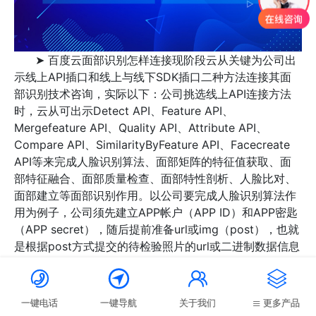
➤ 百度云面部识别怎样连接现阶段云从关键为公司出
示线上API插口和线上与线下SDK插口二种方法连接其面
部识别技术咨询，实际以下：公司挑选线上API连接方法
时，云从可出示Detect API、Feature API、
Mergefeature API、Quality API、Attribute API、
Compare API、SimilarityByFeature API、Facecreate
API等来完成人脸识别算法、面部矩阵的特征值获取、面
部特征融合、面部质量检查、面部特性剖析、人脸比对、
面部建立等面部识别作用。以公司要完成人脸识别算法作
用为例子，公司须先建立APP帐户（APP ID）和APP密匙
（APP secret），随后提前准备url或img（post），也就
是根据post方式提交的待检验照片的url或二进制数据信息
的base64编号且原始记录须低于20M，最终再连接




Detect API来开展人脸识别算法鉴别作用。公司挑选SDK
连接方法时，关键将该SDK开发包运用于各种各样终端设
一键电话
一键导航
关于我们
更多产品
备硬件配置机器设备上，它关键包括前端和后端两一部分