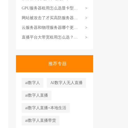
务高峰期体验差很多
GPU服务器租用怎么选显卡型
>
号？不同配置适用场景
网站被攻击了才买高防服务器来
>
得及吗？
云服务器和物理服务器哪个更适
>
合中小企业？对比分析
直播平台大带宽租用怎么选？峰
>
值带宽和95计费说明
推荐专题
ai数字人
AI数字人无人直播
ai数字人直播
ai数字人直播+本地生活
ai数字人直播带货