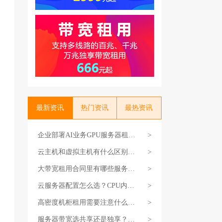
最新资讯
热门资讯
最热资讯
企业部署AI业务GPU服务器租
>
用，租多久比较划算
云主机和虚拟主机有什么区别？
>
性能隔离是关键差异
大带宽租用合同里有哪些服务条
>
款？SLA一定要看清楚
云服务器配置怎么选？CPU内存
>
带宽搭配方案参考
高密度机柜租用需要注意什么？
>
散热和电力要匹配
服务器带宽选共享还是独享？业
>