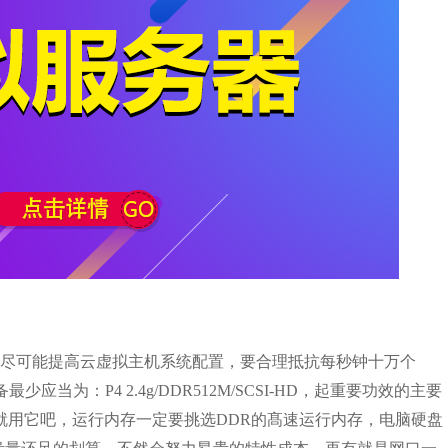
尽可能提高云虚拟主机系统配置，要合理抵抗每秒钟十万个
当为：P4 2.4g/DDR512M/SCSI-HD，起重要功效的主要
话就用它吧，运行内存一定要挑选DDR的髙速运行内存，电脑硬盘