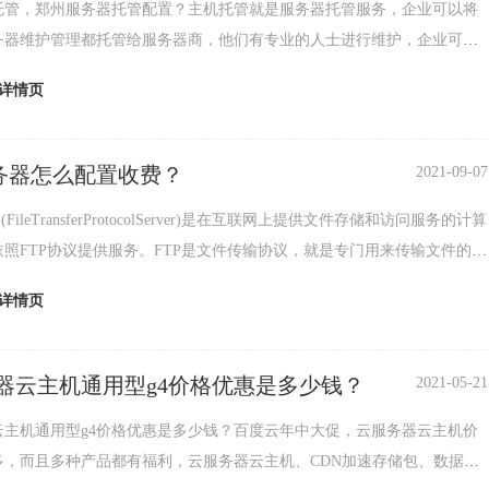
托管，郑州服务器托管配置？主机托管就是服务器托管服务，企业可以将
务器维护管理都托管给服务器商，他们有专业的人士进行维护，企业可以
精力放在业务拓展方面。主机托管有月付托管，季付托
详情页
服务器怎么配置收费？
2021-09-07
(FileTransferProtocolServer)是在互联网上提供文件存储和访问服务的计算
照FTP协议提供服务。FTP是文件传输协议，就是专门用来传输文件的协
为文
详情页
器云主机通用型g4价格优惠是多少钱？
2021-05-21
云主机通用型g4价格优惠是多少钱？百度云年中大促，云服务器云主机价
多，而且多种产品都有福利，云服务器云主机、CDN加速存储包、数据