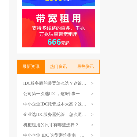
最新资讯
热门资讯
最热资讯
IDC服务商的带宽怎么选？这篇教
>
你不花冤枉钱
公司第一次选IDC，这6件事一定
>
要搞清楚
中小企业IDC托管成本太高？这3
>
个省钱技巧试试
企业选IDC服务器托管，怎么避坑
>
不花冤枉钱？
机柜租用的尺寸有哪些选择？
>
中小企业 IDC 选型避坑指南：选
>