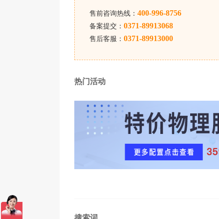
一点一定要弄清楚。
400-996-8756
售前咨询热线：
0371-89913068
备案提交：
4、尽量减少NAT的应用
0371-89913000
售后客服：
不论是无线路由器還是硬件配置防护墙机
术性会很大减少通信网络工作能力，实际
程中必须对互联网包的校验和开展测算，因
热门活动
就沒有好方法了。
搜索词