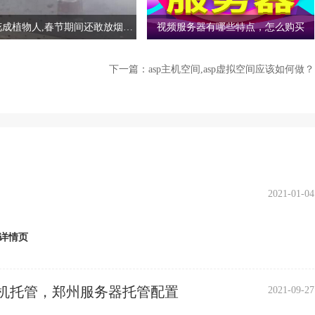
本制作启用，那么就把它弄到此外一台独立服务器去，免的遭到
一些不做数据库查询启用脚本制作還是能够 的，除此之外，最好
花成植物人,春节期间还敢放烟花
视频服务器有哪些特点，怎么购买
绝应用代理商的浏览，由于工作经验说明应用代理商浏览你网址
吗？
下一篇：
asp主机空间,asp虚拟空间应该如何做？
墙
部分有着自身服务器的客户，但倘若采用之上对策后依然不可以
能必须大量项目投资，提升网络服务器总数并选用DNS轮巡或三
2021-01-04
机机器设备，进而促使抗DDOS战斗能力加倍提升，要是项目投
情况下，那时你也就成功了!
详情页
机托管，郑州服务器托管配置
2021-09-27