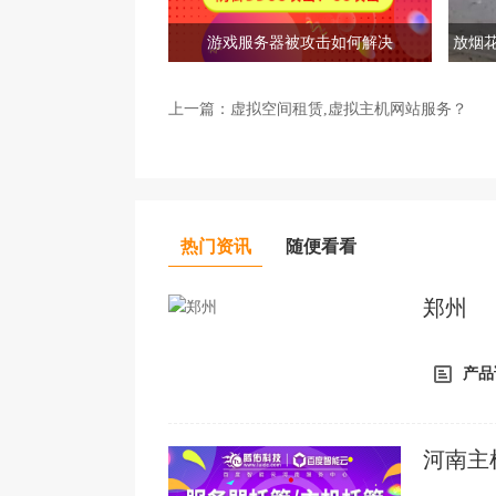
关键全是静态网页，若你非必须动态性脚
进攻时拖累主网络服务器，自然，适度放
游戏服务器被攻击如何解决
放烟
是在必须启用数据库查询的脚本制作中回
的80%归属于故意个人行为。
上一篇：
虚拟空间租赁,虚拟主机网站服务？
7、安裝技术专业抗DDOS服务器防火
8、别的防御措施
热门资讯
随便看看
之上的七条抵抗DDOS提议，合适绝大
处理DDOS难题，就一些麻烦了，很有可
郑州
层交换机技术性，乃至必须选购七层交换
资充足深层次，总会有网络攻击会舍弃的
产品
河南主