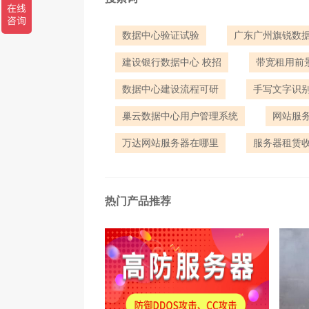
数据中心验证试验
广东广州旗锐数
建设银行数据中心 校招
带宽租用前
数据中心建设流程可研
手写文字识
巢云数据中心用户管理系统
网站服
5、提高电脑操作系统的TCP/IP栈
万达网站服务器在哪里
服务器租赁
Win2000和Win2003做为网络服务
仅默认设置情况下沒有打开罢了，若打开得
热门产品推荐
百计。
6、把网址制成静态网页
很多客观事实确认，把网址尽量制成静
生许多 不便，最少到现在才行有关Htm