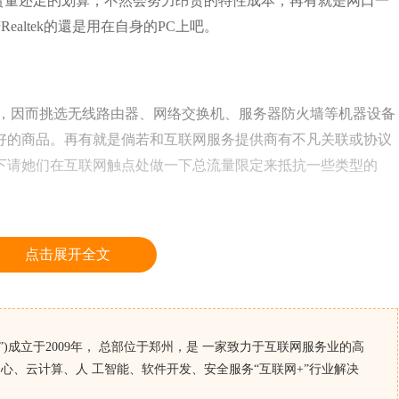
钱不贵量还足的划算，不然会努力昂贵的特性成本，再有就是网口一
Realtek的還是用在自身的PC上吧。
因而挑选无线路由器、网络交换机、服务器防火墙等机器设备
好的商品。再有就是倘若和互联网服务提供商有不凡关联或协议
下请她们在互联网触点处做一下总流量限定来抵抗一些类型的
点击展开全文
能力，倘若只是有10M网络带宽得话，不管采用哪些对策都难
要挑选100M的共享资源网络带宽，最好是的自然是挂在1000M的
口是1000M的并不代表着它的服务器带宽便是千兆网卡的，若
)成立于2009年， 总部位于郑州，是 一家致力于互联网服务业的高
网络带宽不容易超出100M，再有就是接在100M的网络带宽上也
心、云计算、人 工智能、软件开发、安全服务“互联网+”行业解决
网络供应商很可能会在网络交换机上限定具体网络带宽为10M，这