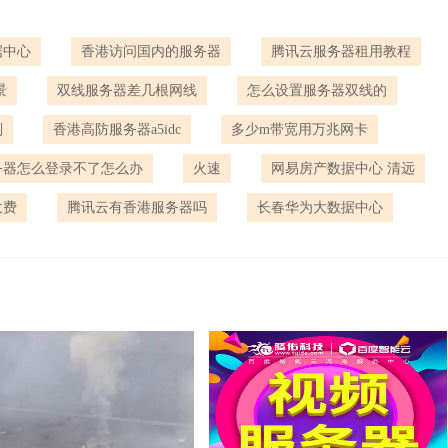
据中心
香港访问国内的服务器
腾讯云服务器租用教程
景
双线服务器差几根网线
怎么设置服务器双线的
别
香港高防服务器a5idc
多少m带宽用万兆网卡
务器怎么登录不了怎么办
火速
网易房产数据中心 清远
收费
腾讯云有香港服务器吗
长春华为大数据中心
器电脑操作系统，自身就具有一定的抵抗DDOS进攻的工作能力，仅
话可抵抗约10000个SYN攻击包，若沒有打开则仅能抵挡数以
态网页，不但能进一步提高抗战斗能力，并且归还黑客攻击产
l的外溢还没有出現，瞧瞧吧！新浪网、搜狐网、网易游戏等门户网