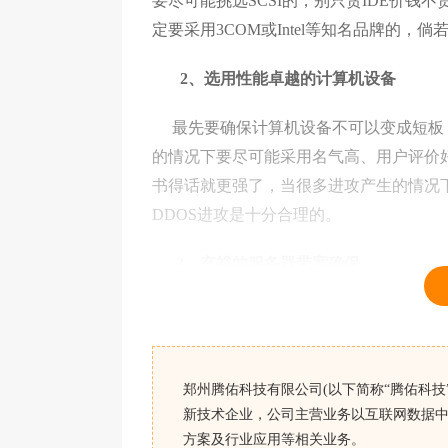
要尽可能挑选SCSI的，别只贪IDE价
定要采用3COM或Intel等知名品牌的，倘若
2、选用性能卓越的计算机设备
最先要确保计算机设备不可以变成短板，
的情况下要尽可能采用名气高、用户评价
书得话就更强了，当很多进攻产生的情况
DDOS进攻是十分合理的。
3、充裕的服务器带宽确保
服务器带宽立即决策了能抗受进攻的工作
以抵抗如今的SYNFlood进攻，当今最少
主杆到了。但必须重视的是，服务器上的网
郑州腾佑科技有限公司(以下简称“腾佑科技”
把它接在100M的网络交换机上，它的具体
新技术企业，公司主营业务以互联网数据中
并不等于就拥有100兆的网络带宽，由于
方案及行业应用等相关业务。