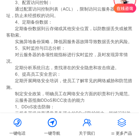
3、配置访问控制：
通过配置访问控制列表（ACL），限制访问云服务器的IP地
址，防止未经授权的访问。
4、定期备份数据：
定期备份数据到云存储或其他安全位置，以防数据丢失或被黑
客勒索。
实施异地备份策略，降低因服务器故障导致数据丢失的风险。
5、实时监控与日志分析：
对云服务器的各项性能指标进行实时监控，及时发现异常情
况。
定期分析系统日志，查找潜在的安全隐患和攻击痕迹。
6、提高员工安全意识：
定期开展网络安全培训，使员工了解常见的网络威胁和防范措
施。
制定安全政策，明确员工在网络安全方面的职责和行为规范。
云服务器抵御DDoS和CC攻击的能力
1、DDoS攻击防御：
云服务器提供商通常具备强大的DDoS防护能力，能够识别并
阻止来自不同IP地址的大量无效请求，保障服务器的稳定运行。




通过智能识别和过滤机制，有效抵御大规模的DDoS攻击。
2、CC攻击防御：
一键电话
一键导航
关于我们
更多产品