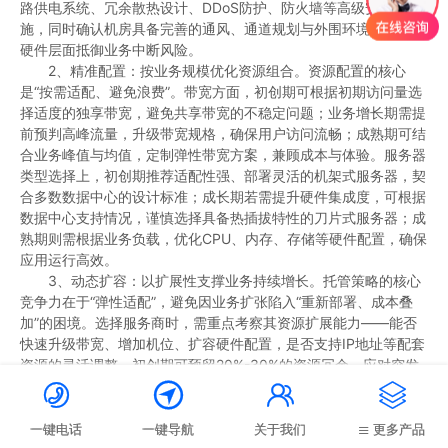
路供电系统、冗余散热设计、DDoS防护、防火墙等高级安全措
施，同时确认机房具备完善的通风、通道规划与外围环境管控，从
硬件层面抵御业务中断风险。
2、精准配置：按业务规模优化资源组合。资源配置的核心
是“按需适配、避免浪费”。带宽方面，初创期可根据初期访问量选
择适度的独享带宽，避免共享带宽的不稳定问题；业务增长期需提
前预判高峰流量，升级带宽规格，确保用户访问流畅；成熟期可结
合业务峰值与均值，定制弹性带宽方案，兼顾成本与体验。服务器
类型选择上，初创期推荐适配性强、部署灵活的机架式服务器，契
合多数数据中心的设计标准；成长期若需提升硬件集成度，可根据
数据中心支持情况，谨慎选择具备热插拔特性的刀片式服务器；成
熟期则需根据业务负载，优化CPU、内存、存储等硬件配置，确保
应用运行高效。
3、动态扩容：以扩展性支撑业务持续增长。托管策略的核心
竞争力在于“弹性适配”，避免因业务扩张陷入“重新部署、成本叠
加”的困境。选择服务商时，需重点考察其资源扩展能力——能否
快速升级带宽、增加机位、扩容硬件配置，是否支持IP地址等配套
资源的灵活调整。初创期可预留20%-30%的资源冗余，应对突发
增长；成长期需与服务商建立快速响应机制，确保峰值期资源即时




到位；成熟期可洽谈长期合作的弹性扩容方案，平衡稳定性与成本
可控性，同时建立完善的测试环境，确保每次策略调整都能安全落
一键电话
一键导航
关于我们
更多产品