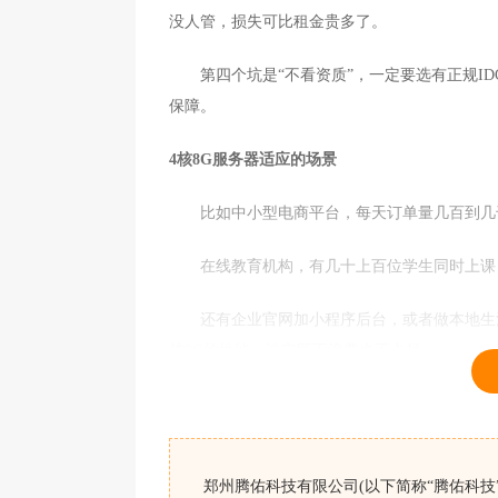
没人管，损失可比租金贵多了。
第四个坑是“不看资质”，一定要选有正规ID
保障。
4核8G服务器适应的场景
比如中小型电商平台，每天订单量几百到几千
在线教育机构，有几十上百位学生同时上课，
还有企业官网加小程序后台，或者做本地生活
核8G的性能，选它既不浪费也不卡顿。
如果是每天访问量几十人的小官网，选2核4G
的。
郑州腾佑科技有限公司(以下简称“腾佑科技”
腾佑科技是十几年的老牌idc服务商，机房配