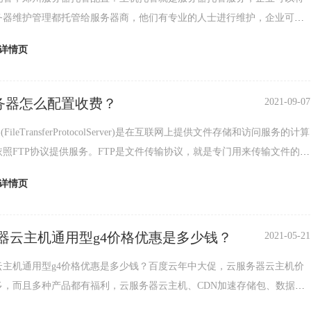
务器维护管理都托管给服务器商，他们有专业的人士进行维护，企业可以
精力放在业务拓展方面。主机托管有月付托管，季付托
详情页
服务器怎么配置收费？
2021-09-07
(FileTransferProtocolServer)是在互联网上提供文件存储和访问服务的计算
照FTP协议提供服务。FTP是文件传输协议，就是专门用来传输文件的协
为文
详情页
器云主机通用型g4价格优惠是多少钱？
2021-05-21
云主机通用型g4价格优惠是多少钱？百度云年中大促，云服务器云主机价
多，而且多种产品都有福利，云服务器云主机、CDN加速存储包、数据
识别、人脸识别、语音识别次数包以及sdk接口都