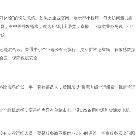
好体验”的说法忽悠。如果是企业官网、展示型小程序，每天访问量几百
教育，有中等并发需求，就选10M以上带宽；直播、下载类业务另说，但4
费钱。
是混合云。普通中小企业选公有云就行，灵活扩容还省钱；有敏感数据
合云，保障数据安全。
比市场价低一半，看着很诱人，后期却以“带宽升级”“运维费”“机房管理
全靠机房撑，要是机房只有单路市电、没UPS备用电源和柴油发电机，
有专业运维人员，要是服务商不提供7×24小时运维，半夜服务器出问题