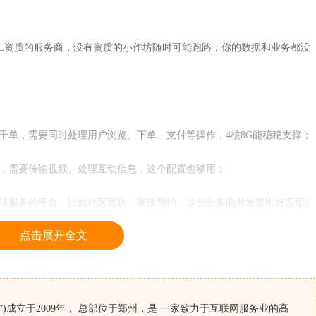
C资质的服务商，没有资质的小作坊随时可能跑路，你的数据和业务都没
单，需要同时处理用户浏览、下单、支付等操作，4核8G能稳稳支撑；
需要传输视频、处理互动信息，这个配置也够用；
服务的平台，比如社区团购、家政预约，这些业务的并发量刚好匹配4
点击展开全文
就够；要是做直播带货、大型游戏，4核8G就不够用了，得选更高配
)成立于2009年， 总部位于郑州，是 一家致力于互联网服务业的高
备双路市电+UPS备用电源+柴油发电机，电力稳定不中断，就算突发停