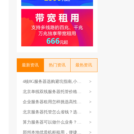
最新资讯
热门资讯
最热资讯
4核8G服务器选购避坑指南,小白
>
也能看懂
北京单线双线服务器托管价格对
>
比推荐
企业服务器租用怎样挑选高性价
>
比配置？
北京服务器托管怎么省钱？选机
>
房/配置避坑省钱技巧
算力服务器可以做什么业务？这
>
些业务全靠它撑着
郑州本地优质机柜租用，便捷托
>