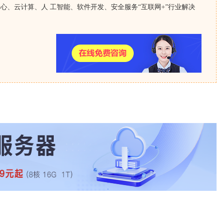
心、云计算、人 工智能、软件开发、安全服务“互联网+”行业解决
D固态硬盘，带宽可选BGP多线，全国用户访问都流畅；更贴心的是，有专
访问量精准匹配，不会让你花冤枉钱；价格也透明，没有任何隐性收费，
多，详情咨询我们。