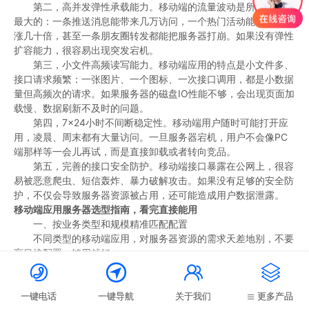
第二，高并发弹性承载能力。移动端的流量波动是所有场景里
最大的：一条推送消息能带来几万访问，一个热门活动能让流量暴
涨几十倍，甚至一条朋友圈转发都能把服务器打崩。如果没有弹性
扩容能力，很容易出现突发宕机。
第三，小文件高频读写能力。移动端应用的特点是小文件多、
接口请求频繁：一张图片、一个图标、一次接口调用，都是小数据
量但高频次的请求。如果服务器的磁盘IO性能不够，会出现页面加
载慢、数据刷新不及时的问题。
第四，7×24小时不间断稳定性。移动端用户随时可能打开应
用，凌晨、周末都有大量访问。一旦服务器宕机，用户不会像PC
端那样等一会儿再试，而是直接卸载或者转向竞品。
第五，完善的接口安全防护。移动端接口暴露在公网上，很容
易被恶意爬虫、短信轰炸、暴力破解攻击。如果没有足够的安全防
护，不仅会导致服务器资源被占用，还可能造成用户数据泄露。
移动端应用服务器选型指南，看完直接能用
一、按业务类型和规模精准匹配配置
不同类型的移动端应用，对服务器资源的需求天差地别，不要
盲目堆配置，够用就好：
展示型应用：企业移动站、产品展示小程序、资讯类APP，以




图文展示为主，交互少。
初创期（日均访问1万以内）：2核4G CPU、100G SSD硬
一键电话
一键导航
关于我们
更多产品