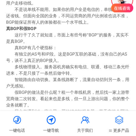
用户走移动线。
不是说单线不能用。如果你的用户全是电信的，单线没问题，
还省钱。但面向全国的业务，不同运营商的用户比例谁也说不准，
BGP能保证所有人的体验都在一个水平线上。
真BGP和假BGP
这行干了久了就知道，市面上有些号称"BGP"的服务，其实不
是真BGP。
真BGP有几个硬指标：
有独立的AS号和IP段。这是BGP互联的基础，没有自己的AS
号，谈不上真正的BGP接入。
多线物理接入。服务器机房确实有电信、联通、移动三条光纤
进来，不是只接了一条然后做中转。
智能路由自动切换。某条线路断了，流量自动切到另一条，用
户无感知。
假BGP的做法是什么呢？租一个单线机房，然后找一家上游带
宽商做二次转发。看起来也是多线，但一旦上游出问题，你的整个
业务就断了。
我之前遇到过一家公司，买的"BGP"服务器，某天突然全网访
问不了。查了半天，发现是上游中转商的线路出了故障。这就是假




BGP的典型症状——你没有自己的网络自治权。
选BGP服务器主要看什么
一键电话
一键导航
关于我们
更多产品