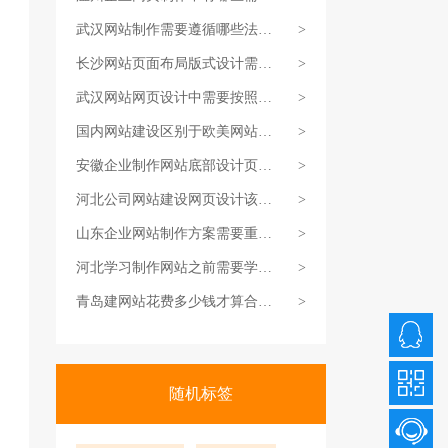
灵活掌握
武汉网站制作需要遵循哪些法则
>
能让网站
长沙网站页面布局版式设计需要
>
遵循哪些
武汉网站网页设计中需要按照什
>
么思路执
国内网站建设区别于欧美网站建
>
设的原因
安徽企业制作网站底部设计页面
>
过程中需
河北公司网站建设网页设计该怎
>
么做好页
山东企业网站制作方案需要重点
>
考虑哪几
河北学习制作网站之前需要学习
>
哪些建网
青岛建网站花费多少钱才算合情
>
合理？
随机标签