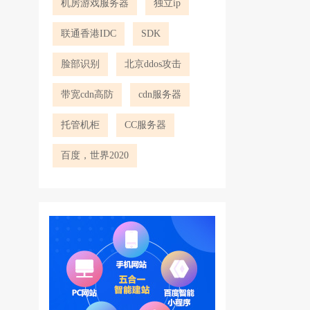
机房游戏服务器
独立ip
联通香港IDC
SDK
脸部识别
北京ddos攻击
带宽cdn高防
cdn服务器
托管机柜
CC服务器
百度，世界2020