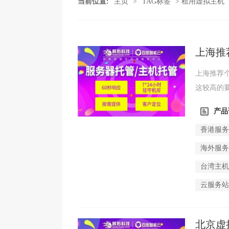
当前位置:
主页
>
TAG标签
> 租用虚拟主机
上海推
上海推荐
这较高的
么办，这个
产品
香港服
海外服
台湾主
云服务
北京虚