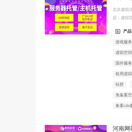
主机的
北京虚拟
后，虚拟
还是换成Vp
产品
游戏服
虚拟空
国外服
租用虚
站群
免备案
备案cdn
河南网