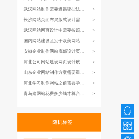
灵活掌握
武汉网站制作需要遵循哪些法则
>
能让网站
长沙网站页面布局版式设计需要
>
遵循哪些
武汉网站网页设计中需要按照什
>
么思路执
国内网站建设区别于欧美网站建
>
设的原因
安徽企业制作网站底部设计页面
>
过程中需
河北公司网站建设网页设计该怎
>
么做好页
山东企业网站制作方案需要重点
>
考虑哪几
河北学习制作网站之前需要学习
>
哪些建网
青岛建网站花费多少钱才算合情
>
合理？
随机标签