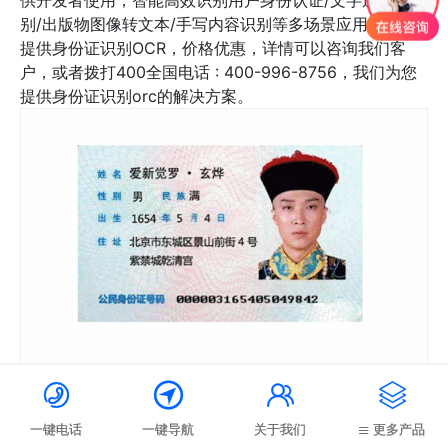
供开发者使用，智能高效识别用户身份认证/文字违规识
别/出版物图像转文本/手写内容识别等多场景应用，公司
提供身份证识别OCR，价格优惠，详情可以咨询我们客
户，或者拨打400全国电话 : 400-996-8756，我们为您
提供身份证识别orc的解决方案。
身份证识别api 特色优势




1、功能、价格选择多样
提供通用文字识别、高精度版、含位置信息版、高精度
一键电话
一键导航
关于我们
更多产品