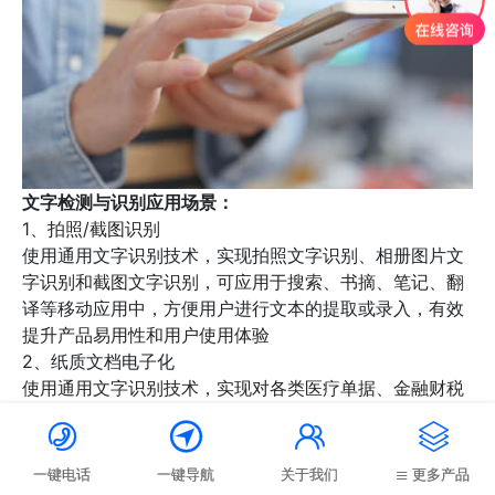
文字检测与识别应用场景：
1、拍照/截图识别
使用通用文字识别技术，实现拍照文字识别、相册图片文
字识别和截图文字识别，可应用于搜索、书摘、笔记、翻
译等移动应用中，方便用户进行文本的提取或录入，有效
提升产品易用性和用户使用体验
2、纸质文档电子化
使用通用文字识别技术，实现对各类医疗单据、金融财税
票据、法律卷宗等纸质文档的识别，并返回文字在图片中




的位置信息以便于进行比对、结构化等处理，可满足医
疗、金融、政务、法务、教育等行业文档快速录入、存档
一键电话
一键导航
关于我们
更多产品
和检索的需求，有效降低企业人力成本，提高信息录入效