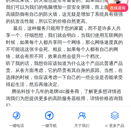
的系统来说，防火墙也是非常重要的。如果我们做得好，
我们可以为我们的电脑增加一层安全屏障，而上面提到的
高级防御有自己的防火墙，这无疑是增加了系统具有很强
的抗攻击性能，所以它的价格自然更高。
最后，这种服务只能用于您的家庭，而不是许多人共
享一个。仔细想想，我们就会明白，当我们使用互联网的
时候，如果每个人都共享同一个网络，那么网络速度真的
不可能说这张卡会死。相反，如果每个人都有自己的网
络，就会有所不同，效果自然会提升一个档次。
听了我的话，我想你应该知道为什么这个产品比普通产品
贵。从各方面考虑，它的昂贵有其自身的原因。当然，在
选择的时候，你应该考虑一下自己的一些企业是否能承受
得起生活，然后再做决定。
腾佑科技十几年的老牌idc服务商，了解更多想详情咨
询我们为您提供更多的高防服务器租用，详情价格咨询我
们。




上一篇：
什么是服务器负载平衡，租用多少钱？
一键电话
一键导航
关于我们
更多产品
下一篇：
选择租用云服务器都应该注意那些事项