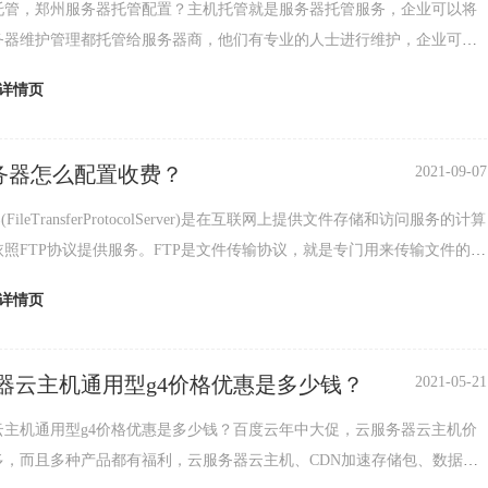
托管，郑州服务器托管配置？主机托管就是服务器托管服务，企业可以将
务器维护管理都托管给服务器商，他们有专业的人士进行维护，企业可以
精力放在业务拓展方面。主机托管有月付托管，季付托
详情页
服务器怎么配置收费？
2021-09-07
(FileTransferProtocolServer)是在互联网上提供文件存储和访问服务的计算
照FTP协议提供服务。FTP是文件传输协议，就是专门用来传输文件的协
为文
详情页
器云主机通用型g4价格优惠是多少钱？
2021-05-21
云主机通用型g4价格优惠是多少钱？百度云年中大促，云服务器云主机价
多，而且多种产品都有福利，云服务器云主机、CDN加速存储包、数据