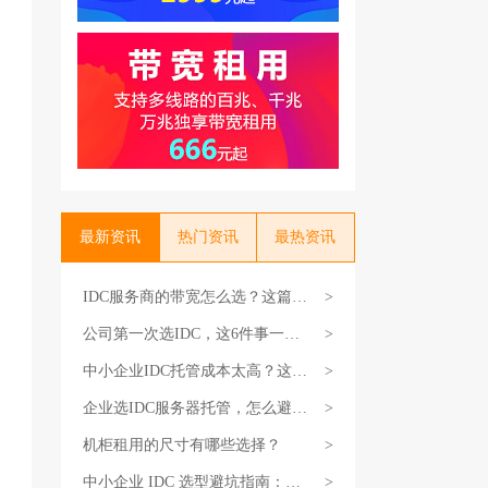
最新资讯
热门资讯
最热资讯
IDC服务商的带宽怎么选？这篇教
>
你不花冤枉钱
公司第一次选IDC，这6件事一定
>
要搞清楚
中小企业IDC托管成本太高？这3
>
个省钱技巧试试
企业选IDC服务器托管，怎么避坑
>
不花冤枉钱？
机柜租用的尺寸有哪些选择？
>
中小企业 IDC 选型避坑指南：选
>