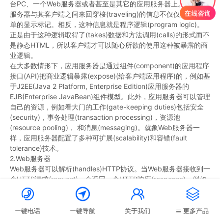
台PC、一个Web服务器或者甚至是其它的应用服务器上。在应用
服务器与其客户端之间来回穿梭(traveling)的信息不仅仅局限于简
单的显示标记。相反，这种信息就是程序逻辑(program logic)。
正是由于这种逻辑取得了(takes)数据和方法调用(calls)的形式而不
是静态HTML，所以客户端才可以随心所欲的使用这种被暴露的商
业逻辑。
在大多数情形下，应用服务器是通过组件(component)的应用程序
接口(API)把商业逻辑暴露(expose)(给客户端应用程序)的，例如基
于J2EE(Java 2 Platform, Enterprise Edition)应用服务器的
EJB(Enterprise JavaBean)组件模型。此外，应用服务器可以管理
自己的资源，例如看大门的工作(gate-keeping duties)包括安全
(security)，事务处理(transaction processing)，资源池
(resource pooling)， 和消息(messaging)。就象Web服务器一
样，应用服务器配置了多种可扩展(scalability)和容错(fault
tolerance)技术。
2.Web服务器
Web服务器可以解析(handles)HTTP协议。当Web服务器接收到一
个HTTP请求(request)，会返回一个HTTP响应(response)，例如
送回一个HTML页面。为了处理一个请求(request)，Web服务器可




以响应(response)一个静态页面或图片，进行页面跳转
(redirect)，或者把动态响应(dynamic response)的产生委托
一键电话
一键导航
关于我们
更多产品