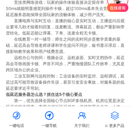
竞技类网络游戏：玩家的操作体验直接决定留存率，延迟超过
50ms就能明显感觉到操作卡顿，超过100ms基本失去竞技性。低
延迟服务器能保障全国玩家的流畅体验，减少用户流失。
直播电商与实时互动：直播的核心是实时互动，主播提问后观
众要等几秒才能看到回复，连麦断流、弹幕延迟，都会严重影响带
货转化。低延迟能让弹幕、下单、连麦全程无卡顿。
在线教育一对一辅导：师生之间的实时同步是教学质量的基
础，延迟高会导致老师讲课和学生提问不同步，板书显示滞后，直
接影响教学效果和用户续费意愿。
远程办公与协同：视频会议、远程桌面、实时文档协作，延迟
高会导致画面卡顿、声音不同步，严重拖慢团队工作效率，尤其是
跨区域办公的企业。
工业互联网与远程控制：工业设备的实时监控、远程调试，延
迟过高可能导致设备操作失误，甚至引发安全事故，对服务器的低
延迟要求近乎苛刻。
低延迟服务器怎么选？抓住这5个核心要点
第一，优先选择全国核心节点BGP多线机房。机房位置是决定
延迟的根本因素，离用户越近延迟越低。选择部署在北京、上海、
广州、成都等全国核心节点的BGP多线机房，能自动为电信、联




通、移动三大运营商用户匹配最优访问路径，全国大部分地区的访
问延迟都能控制在30ms以内。
一键电话
一键导航
关于我们
更多产品