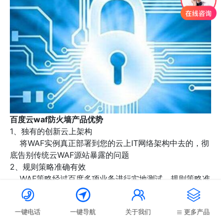
百度云waf防火墙产品优势
1、独有的创新云上架构
将WAF实例真正部署到您的云上IT网络架构中去的，彻
底告别传统云WAF源站暴露的问题
2、规则策略准确有效
WAF策略经过百度多项业务进行实地测试，规则策略准
确有效，防护效果好




3、使用更简单
一键电话
一键导航
关于我们
更多产品
无需对DNS进行复杂的域名切换设置，操作更简单