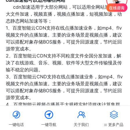
cdn加速都可以适用哪些网站
cdn加速适用于大部分网站，可以适用全网站加速，超
大文件加速，视频直播，视频点播加速，短视频加速，动
态静态网站加速等等；
1、百度智能云CDN支持在线点播加速业务，如mp4、flv
视频文件的点播加速。主要的业务场景是视频点播，建议
可以搭配对象存储BOS服务，可提升回源速度，节约近回
源带宽成本。
2、百度智能云CDN支持不同粒度文件全国分发加速，解
决了在线游戏、音乐、视频、软件等大型文件传输慢及传
输不稳定的问题。
3、百度智能云CND支持在线点播加速业务，如mp4、flv
视频文件的点播加速。主要的业务场景是视频点播，建议
可以搭配对象存储BOS服务，可提升回源速度，节约近回
源带宽成本。
4、百度智能云视频点播基于大规模实时流媒体计算集群
和强大的音视频信号处理算法，结合CDN技术服务深度开




发优化，提供"清晰流畅、低时延、高并发"的音视频直播
服务。
一键电话
一键导航
关于我们
更多产品