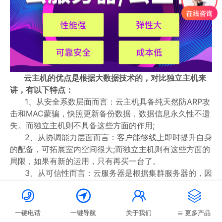
云主机的优点是根据大数据技术的，对比独立主机来
讲，有以下特点：
1、从安全系数层面而言：云主机具备纯天然防ARP攻
击和MAC蒙骗，快照更新备份数据，数据信息永久性不遗
失。而独立主机则不具备这些方面的作用;
2、从协调能力层面而言：客户能够线上即时提升自身
的配备，可拓展室内空间很大;而独立主机则有这些方面的
局限，如果有新的运用，只有再买一台了。
3、从可信性而言：云服务器是根据集群服务器的，因
而硬件配置信息冗余较高，设备故障率低;而独立主机则相




对而言硬件配置沉余较少，设备故障率较高;
4、从特性的视角看来：云服务器是同样配备独立主机
一键电话
一键导航
关于我们
更多产品
数学计算的4倍，可考虑大数据处理的规定;