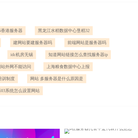
，花小钱防大灾。
5香港服务器
黑龙江水稻数据中心垦稻32
能只看价格和配置，安全防护才是长期稳定运行的底牌。
建网站要建服务器吗
前端网站是服务器吗
务需要多少防护,被攻击过，想换靠谱的高防服务器,想评估现有服务器
idc机房无锡
知道网站链接怎么查找服务器ip
简单说一下您的业务类型、日常访问量、是否遭遇过攻击。我们可以免费
配置建议）,精准报价，没有隐藏费用,给实在建议。期待和您交流。
网站外网不能访问
上海粮食数据中心上报
维培训制度
网站 多服务器是什么原因是
03系统怎么设置网站