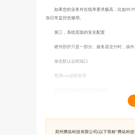
如果您的业务对在线率要求极高，比如99.9
加日常监控也够用。
第三，系统层面的安全配置
硬件防护只是一部分。服务器交付时，操作
修改默认远程端口
禁用root远程登录
设置密码策略和登录失败锁定
安装必要的入侵检测软件
这些基础工作，好的服务商会主动做好。如果
郑州腾佑科技有限公司(以下简称“腾佑科技”
第四，数据备份和容灾方案