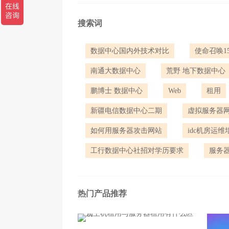
另外，建议每年做一次渗透测试或安全评估
搜索词
您的服务器安全，我们来盯
数据中心国内外技术对比
使命召唤1
聊这么多，就是想说明一件事：服务器租用不
南通大数据中心
荒野 地下数据中心
如果您正在为以下问题头疼：不知道自己的业
鹏博士 数据中心
Web
租用
安全够不够,欢迎在评论区留言或直接私信我。
为您提供：一对一安全防护方案（含高防服务器
新疆电信数据中心二期
虚拟服务器
如何用服务器攻击网站
idc机房运
工行数据中心社招对学历要求
服务器
热门产品推荐