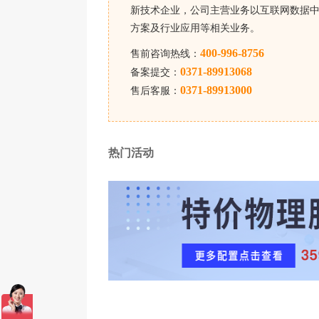
新技术企业，公司主营业务以互联网数据中
方案及行业应用等相关业务。
数据安全的核心之一是“丢了能找回”。问清
有异地容灾？
400-996-8756
售前咨询热线：
0371-89913068
备案提交：
至少每周一次全量备份、每天一次增量备份
0371-89913000
售后客服：
如何保证服务器和数据真正安全？
热门活动
定期更新系统和软件。很多漏洞就是补丁没
使用复杂密码并定期更换。不要用公司名、12
关闭不需要的服务和端口。少一个端口，少
开启操作日志审计。知道谁在什么时候做了
重要数据加密存储，传输用SSH、HTTPS。