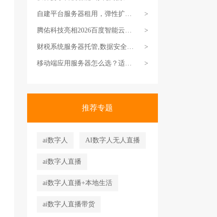
打通AI落地最后一公里
自建平台服务器租用，弹性扩容
>
应对突发流量
腾佑科技亮相2026百度智能云生
>
态大会，总经理汲守业发表主题
财税系统服务器托管,数据安全与
>
演讲
稳定是核心
移动端应用服务器怎么选？适配
>
APP/小程序/移动站
推荐专题
ai数字人
AI数字人无人直播
ai数字人直播
ai数字人直播+本地生活
ai数字人直播带货