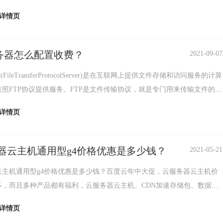
精力放在业务拓展方面。主机托管有月付托管，季付托
详情页
服务器怎么配置收费？
2021-09-07
(FileTransferProtocolServer)是在互联网上提供文件存储和访问服务的计算
照FTP协议提供服务。FTP是文件传输协议，就是专门用来传输文件的协
为文
详情页
器云主机通用型g4价格优惠是多少钱？
2021-05-21
云主机通用型g4价格优惠是多少钱？百度云年中大促，云服务器云主机价
多，而且多种产品都有福利，云服务器云主机、CDN加速存储包、数据
识别、人脸识别、语音识别次数包以及sdk接口都
详情页